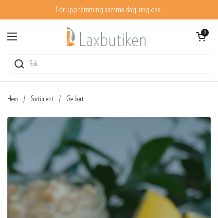
Hoppa till innehållet
För upphämtning samma dag, ring oss.
Öppna kundvag
0
Öppna meny
Hem
/
Sortiment
/
Ge bort