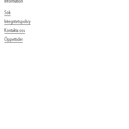
Information
Sök
Integritetspolicy
Kontakta oss
Öppettider
Returpolicy
Laxbutiken.se
Top
Laxbutiken Heberg
Org nr: 556409-1147
Heberg 109 E6, avfart 49
311 96 Heberg
Telefon: 0346 - 51110